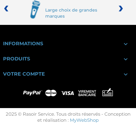
‹
›
Large choix de grandes
marques

INFORMATIONS

PRODUITS

VOTRE COMPTE
2025 © Rasoir Service. Tous droits réservés - Conception
et réalisation :
MyWebShop