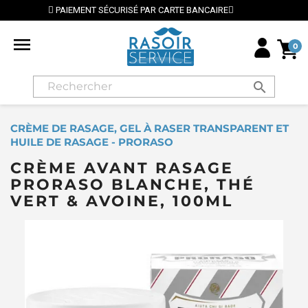
PAR CARTE BANCAIRE
⭐ LIVRAISON GRATUITE EN FRAN

0
search
CRÈME DE RASAGE, GEL À RASER TRANSPARENT ET
HUILE DE RASAGE - PRORASO
CRÈME AVANT RASAGE
PRORASO BLANCHE, THÉ
VERT & AVOINE, 100ML