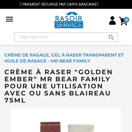
ISÉ PAR CARTE BANCAIRE
⭐ LIVRAISON GRATUITE EN

0
search
CRÈME DE RASAGE, GEL À RASER TRANSPARENT ET
HUILE DE RASAGE - MR BEAR FAMILY
CRÈME À RASER "GOLDEN
EMBER" MR BEAR FAMILY
POUR UNE UTILISATION
AVEC OU SANS BLAIREAU
75ML