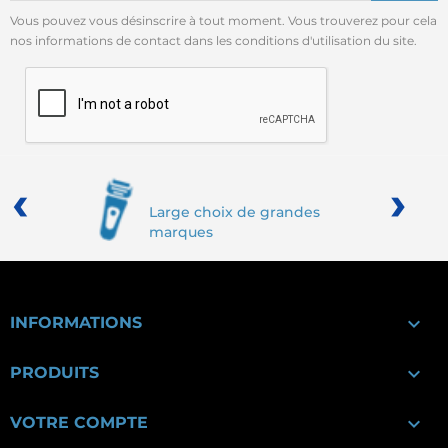
Vous pouvez vous désinscrire à tout moment. Vous trouverez pour cela
nos informations de contact dans les conditions d'utilisation du site.
‹
›
Large choix de grandes
marques

INFORMATIONS

PRODUITS

VOTRE COMPTE