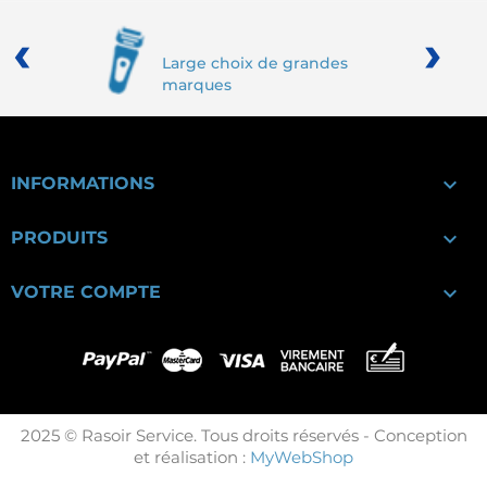
‹
›
Large choix de grandes
marques

INFORMATIONS

PRODUITS

VOTRE COMPTE
2025 © Rasoir Service. Tous droits réservés - Conception
et réalisation :
MyWebShop