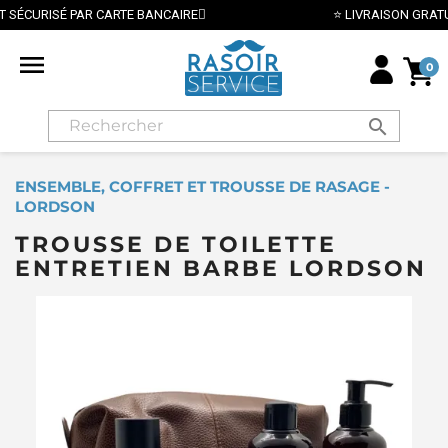
E
⭐ LIVRAISON GRATUITE EN FRANCE MÉTROPOLITAINE

0
search
ENSEMBLE, COFFRET ET TROUSSE DE RASAGE -
LORDSON
TROUSSE DE TOILETTE
ENTRETIEN BARBE LORDSON