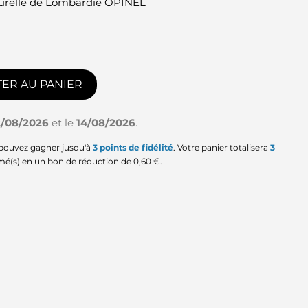
turelle de Lombardie OPINEL
ER AU PANIER
2/08/2026
et le
14/08/2026
.
 pouvez gagner jusqu'à
3
points de fidélité
. Votre panier totalisera
3
mé(s) en un bon de réduction de
0,60 €
.