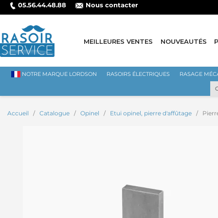
05.56.44.48.88
Nous contacter
MEILLEURES VENTES
NOUVEAUTÉS
NOTRE MARQUE LORDSON
RASOIRS ÉLECTRIQUES
RASAGE MÉC
Accueil
Catalogue
Opinel
Etui opinel, pierre d'affûtage
Pierr