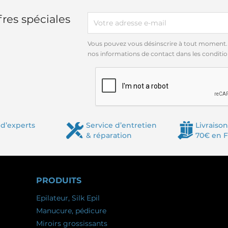
res spéciales
Vous pouvez vous désinscrire à tout moment.
nos informations de contact dans les conditions
d’experts
Service d’entretien
Livraison
& réparation
70€ en 
PRODUITS
Epilateur, Silk Epil
Manucure, pédicure
Miroirs grossissants