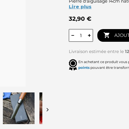
Pierre d'aiguisage 14cm na
Lire plus
32,90 €

−
+
AJOUT
Livraison estimée entre le
1
En achetant ce produit vous
points
pouvant être transfor
