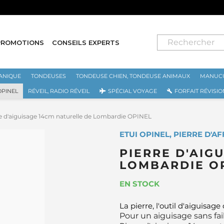
⭐ LIVRAISON GRATUITE EN FRANCE MÉTR
PROMOTIONS
CONSEILS EXPERTS
ANIQUE
TONDEUSES
TONDEUSE CHIEN, TONDEUSE ANIMAUX
MANUCU
OPINEL
RÉVEIL, RADIO RÉVEIL
SPÉCIAL VOYAGE
FORFAIT RÉVISIO
e d'aiguisage 14cm naturelle de Lombardie OPINEL
ETUI OPINEL, PIERRE D'A
PIERRE D'AIG
LOMBARDIE O
EN STOCK
La pierre, l'outil d'aiguisage 
Pour un aiguisage sans fai