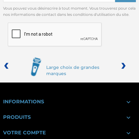
Vous pouvez vous désinscrire à tout moment. Vous trouverez pour cela
nos informations de contact dans les conditions d'utilisation du site.
‹
›
Large choix de grandes
marques

INFORMATIONS

PRODUITS

VOTRE COMPTE