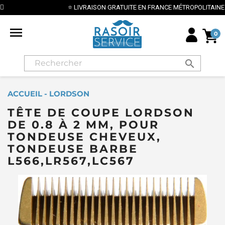
⭐ LIVRAISON GRATUITE EN FRANCE MÉTROPOLITAINE DÈS 70€ ⭐

0
search
ACCUEIL - LORDSON
TÊTE DE COUPE LORDSON
DE 0.8 À 2 MM, POUR
TONDEUSE CHEVEUX,
TONDEUSE BARBE
L566,LR567,LC567