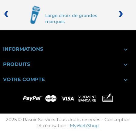
‹
›
Large choix de grandes
marques

INFORMATIONS

PRODUITS

VOTRE COMPTE
2025 © Rasoir Service. Tous droits réservés - Conception
et réalisation :
MyWebShop