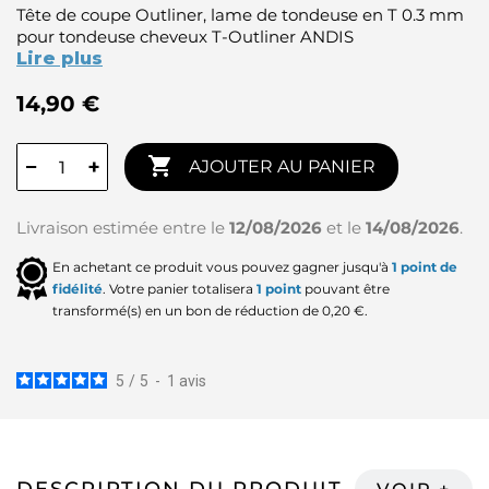
Tête de coupe Outliner, lame de tondeuse en T 0.3 mm
pour tondeuse cheveux T-Outliner ANDIS
Lire plus
14,90 €

−
+
AJOUTER AU PANIER
Livraison estimée entre le
12/08/2026
et le
14/08/2026
.
En achetant ce produit vous pouvez gagner jusqu'à
1
point de
fidélité
. Votre panier totalisera
1
point
pouvant être
transformé(s) en un bon de réduction de
0,20 €
.
5
/
5
-
1
avis