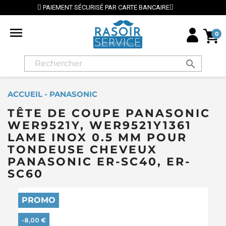
É PAR CARTE BANCAIRE
⭐ LIVRAISON GRATUITE EN FR

0
search
ACCUEIL - PANASONIC
TÊTE DE COUPE PANASONIC
WER9521Y, WER9521Y1361
LAME INOX 0.5 MM POUR
TONDEUSE CHEVEUX
PANASONIC ER-SC40, ER-
SC60
PROMO
-8,00 €