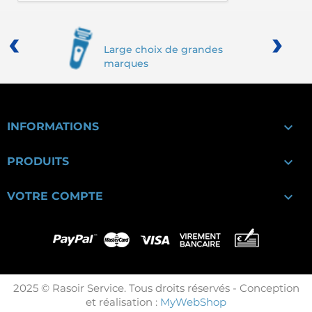
‹
›
Large choix de grandes
marques

INFORMATIONS

PRODUITS

VOTRE COMPTE
2025 © Rasoir Service. Tous droits réservés - Conception
et réalisation :
MyWebShop