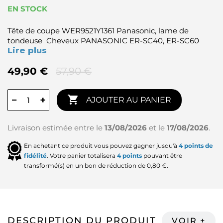
EN STOCK
Tête de coupe WER9521Y1361 Panasonic, lame de
tondeuse Cheveux PANASONIC ER-SC40, ER-SC60
Lire plus
49,90 €
57,90 €

−
+
AJOUTER AU PANIER
Livraison estimée entre le
13/08/2026
et le
17/08/2026
.
En achetant ce produit vous pouvez gagner jusqu'à
4
points de
fidélité
. Votre panier totalisera
4
points
pouvant être
transformé(s) en un bon de réduction de
0,80 €
.
DESCRIPTION DU PRODUIT