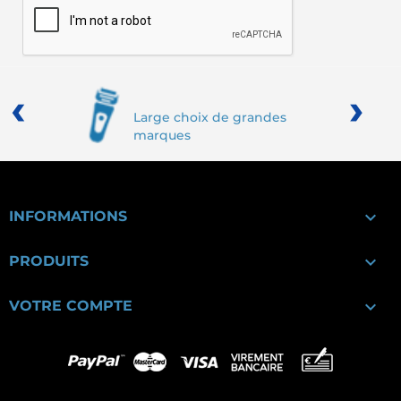
‹
›
Large choix de grandes
marques

INFORMATIONS

PRODUITS

VOTRE COMPTE