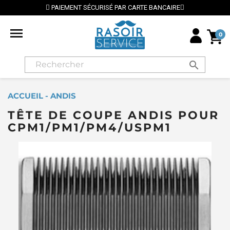
PAIEMENT SÉCURISÉ PAR CARTE BANCAIRE

0
search
ACCUEIL - ANDIS
TÊTE DE COUPE ANDIS POUR
CPM1/PM1/PM4/USPM1