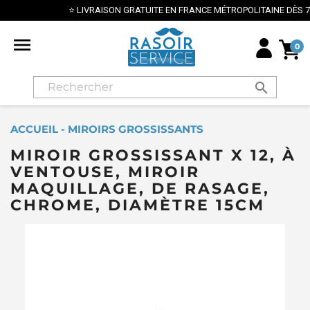
⭐ LIVRAISON GRATUITE EN FRANCE MÉTROPOLITAINE DÈS 70€ ⭐

0
search
ACCUEIL - MIROIRS GROSSISSANTS
MIROIR GROSSISSANT X 12, À
VENTOUSE, MIROIR
MAQUILLAGE, DE RASAGE,
CHROME, DIAMÈTRE 15CM