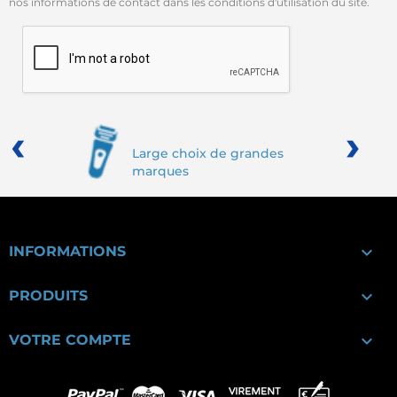
nos informations de contact dans les conditions d'utilisation du site.
‹
›
Large choix de grandes
marques

INFORMATIONS

PRODUITS

VOTRE COMPTE