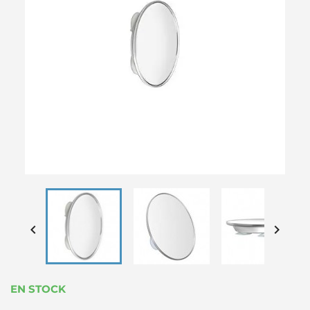


EN STOCK