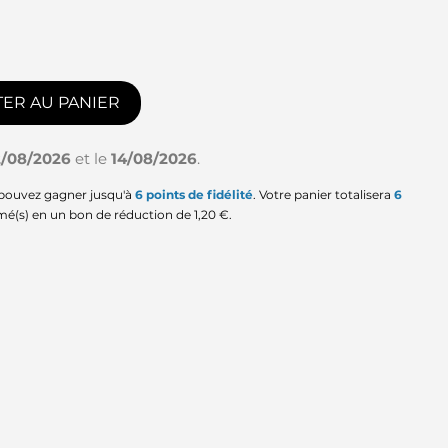
ER AU PANIER
2/08/2026
et le
14/08/2026
.
 pouvez gagner jusqu'à
6
points de fidélité
. Votre panier totalisera
6
mé(s) en un bon de réduction de
1,20 €
.