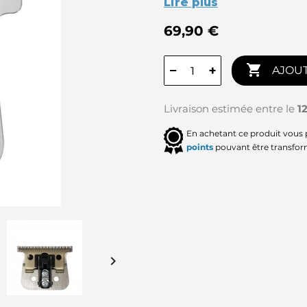
Lire plus
69,90 €

−
+
AJOUT
Livraison estimée entre le
1
En achetant ce produit vous
points
pouvant être transfor
