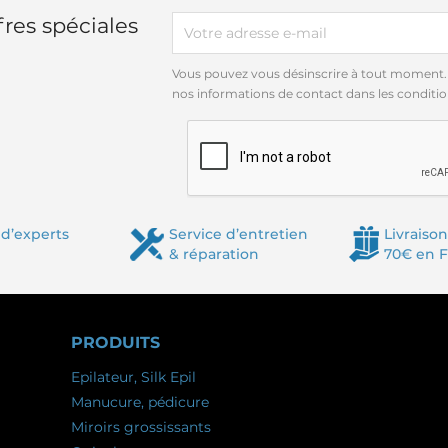
res spéciales
Vous pouvez vous désinscrire à tout moment.
nos informations de contact dans les conditions
d’experts
Service d’entretien
Livraison
& réparation
70€ en 
PRODUITS
Epilateur, Silk Epil
Manucure, pédicure
Miroirs grossissants