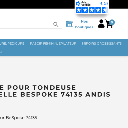
Nos
0
search
boutiques
RE, PÉDICURE
RASOIR FÉMININ, ÉPILATEUR
MIROIRS GROSSISSANTS
N
PE POUR TONDEUSE
LLE BESPOKE 74135 ANDIS
ur BeSpoke 74135