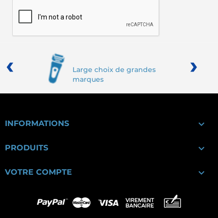
‹
›
Large choix de grandes
marques

INFORMATIONS

PRODUITS

VOTRE COMPTE