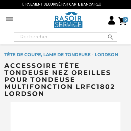
RISÉ PAR CARTE BANCAIRE
⭐ LIVRAISON GRATUITE E

0
search
TÊTE DE COUPE, LAME DE TONDEUSE - LORDSON
ACCESSOIRE TÊTE
TONDEUSE NEZ OREILLES
POUR TONDEUSE
MULTIFONCTION LRFC1802
LORDSON