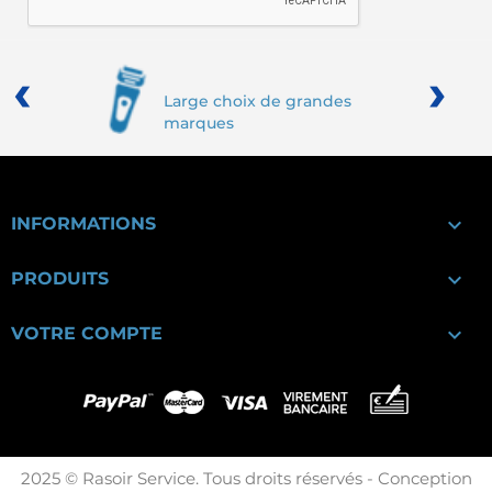
‹
›
Large choix de grandes
marques

INFORMATIONS

PRODUITS

VOTRE COMPTE
2025 © Rasoir Service. Tous droits réservés - Conception