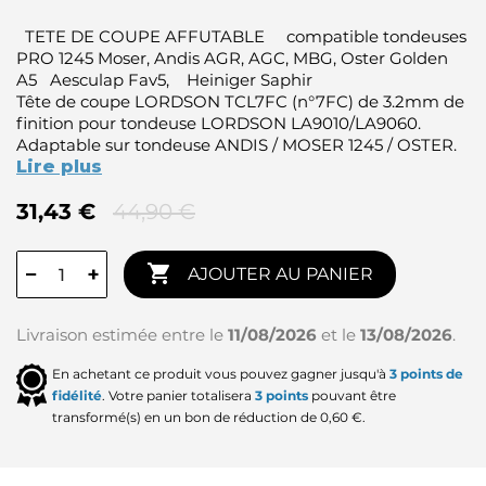
TETE DE COUPE AFFUTABLE compatible tondeuses
PRO 1245 Moser, Andis AGR, AGC, MBG, Oster Golden
A5 Aesculap Fav5, Heiniger Saphir
Tête de coupe LORDSON TCL7FC (n°7FC) de 3.2mm de
finition pour tondeuse LORDSON LA9010/LA9060.
Adaptable sur tondeuse ANDIS / MOSER 1245 / OSTER.
Lire plus
31,43 €
44,90 €

−
+
AJOUTER AU PANIER
Livraison estimée entre le
11/08/2026
et le
13/08/2026
.
En achetant ce produit vous pouvez gagner jusqu'à
3
points de
fidélité
. Votre panier totalisera
3
points
pouvant être
transformé(s) en un bon de réduction de
0,60 €
.