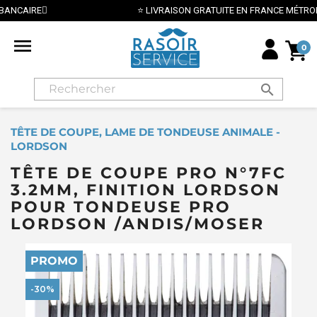
⭐ LIVRAISON GRATUITE EN FRANCE MÉTROPOLITAINE DÈS 70€ ⭐

0
search
TÊTE DE COUPE, LAME DE TONDEUSE ANIMALE -
LORDSON
TÊTE DE COUPE PRO N°7FC
3.2MM, FINITION LORDSON
POUR TONDEUSE PRO
LORDSON /ANDIS/MOSER
PROMO
-30%