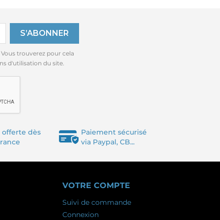
 Vous trouverez pour cela
 d'utilisation du site.
 offerte dès
Paiement sécurisé
France
via Paypal, CB...
VOTRE COMPTE
Suivi de commande
Connexion