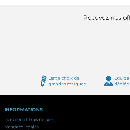
Recevez nos off
Large choix de
Equipe 
grandes marques
dédiée
INFORMATIONS
Livraison et frais de port
Mentions légales