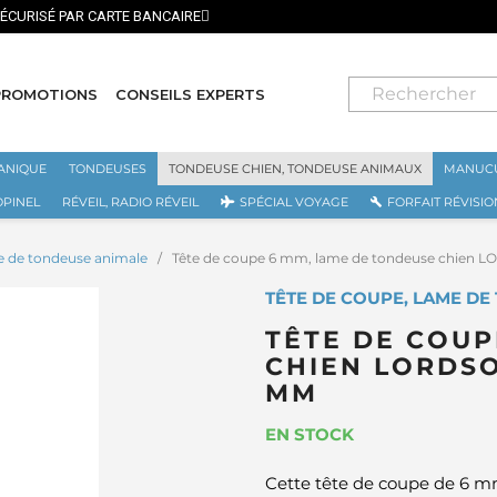
⭐ LIVRAISON GRATUITE EN FRANCE MÉTROPOLITAINE DÈS 
PROMOTIONS
CONSEILS EXPERTS
ANIQUE
TONDEUSES
TONDEUSE CHIEN, TONDEUSE ANIMAUX
MANUCU
OPINEL
RÉVEIL, RADIO RÉVEIL
SPÉCIAL VOYAGE
FORFAIT RÉVISIO
e de tondeuse animale
Tête de coupe 6 mm, lame de tondeuse chien L
TÊTE DE COUPE, LAME DE
TÊTE DE COUP
CHIEN LORDSO
MM
EN STOCK
Cette tête de coupe de 6 m