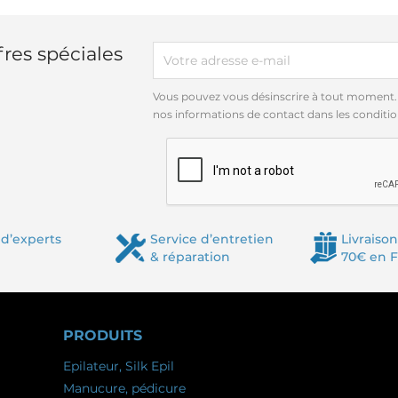
res spéciales
Vous pouvez vous désinscrire à tout moment.
nos informations de contact dans les conditions
d’experts
Service d’entretien
Livraison
& réparation
70€ en 
PRODUITS
Epilateur, Silk Epil
Manucure, pédicure