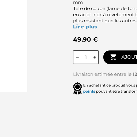
mm
Tête de coupe (lame de to
en acier inox à revêtement t
plus résistant que les autre
Lire plus
49,90 €

−
+
AJOUT
Livraison estimée entre le
1
En achetant ce produit vous
points
pouvant être transfor