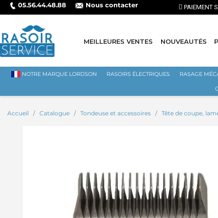
05.56.44.48.88
Nous contacter
MEILLEURES VENTES
NOUVEAUTÉS
NOTRE MARQUE LORDSON
RASOIRS ÉLECTRIQUES
RASAGE MÉC
Accueil
Catalogue
Tondeuse et accessoires
Tête de coupe, lam