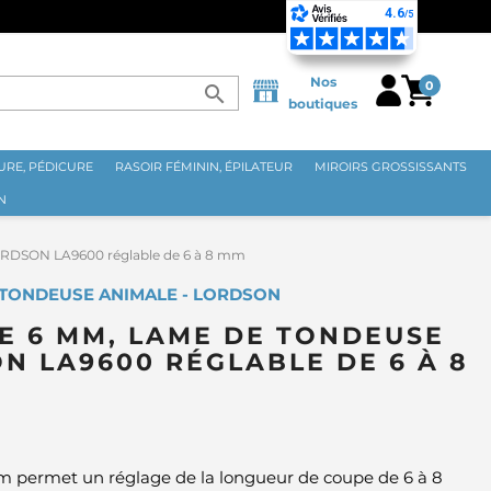
70€ ⭐
Nos
0
search
boutiques
RE, PÉDICURE
RASOIR FÉMININ, ÉPILATEUR
MIROIRS GROSSISSANTS
N
ORDSON LA9600 réglable de 6 à 8 mm
 TONDEUSE ANIMALE - LORDSON
E 6 MM, LAME DE TONDEUSE
N LA9600 RÉGLABLE DE 6 À 8
m permet un réglage de la longueur de coupe de 6 à 8