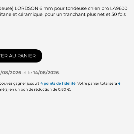
ndeuse) LORDSON 6 mm pour tondeuse chien pro LA9600
itane et céramique, pour un tranchant plus net et 50 fois
s
ER AU PANIER
2/08/2026
et le
14/08/2026
.
 pouvez gagner jusqu'à
4
points de fidélité
. Votre panier totalisera
4
mé(s) en un bon de réduction de
0,80 €
.