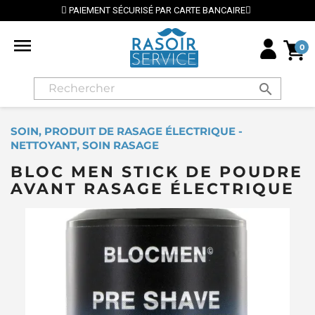
PAIEMENT SÉCURISÉ PAR CARTE BANCAIRE
⭐ LIV

0
search
SOIN, PRODUIT DE RASAGE ÉLECTRIQUE -
NETTOYANT, SOIN RASAGE
BLOC MEN STICK DE POUDRE
AVANT RASAGE ÉLECTRIQUE