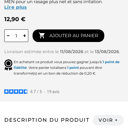
MEN pour un rasage plus net et sans irritation.
Lire plus
12,90 €

−
+
AJOUTER AU PANIER
Livraison estimée entre le
11/08/2026
et le
13/08/2026
.
En achetant ce produit vous pouvez gagner jusqu'à
1
point de
fidélité
. Votre panier totalisera
1
point
pouvant être
transformé(s) en un bon de réduction de
0,20 €
.
4.7
/
5
-
19
avis
DESCRIPTION DU PRODUIT