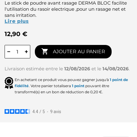
Le stick de poudre avant rasage DERMA BLOC facilite
l'utilisation du rasoir electrique ,pour un rasage net et
sans irritation.
Lire plus
12,90 €

−
+
AJOUTER AU PANIER
Livraison estimée entre le
12/08/2026
et le
14/08/2026
.
En achetant ce produit vous pouvez gagner jusqu'à
1
point de
fidélité
. Votre panier totalisera
1
point
pouvant être
transformé(s) en un bon de réduction de
0,20 €
.
4.4
/
5
-
9
avis