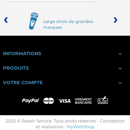
‹
›
Large choix de grandes
marques

INFORMATIONS

PRODUITS

VOTRE COMPTE
2025 © Rasoir Service. Tous droits réservés - Conception
et réalisation :
MyWebShop