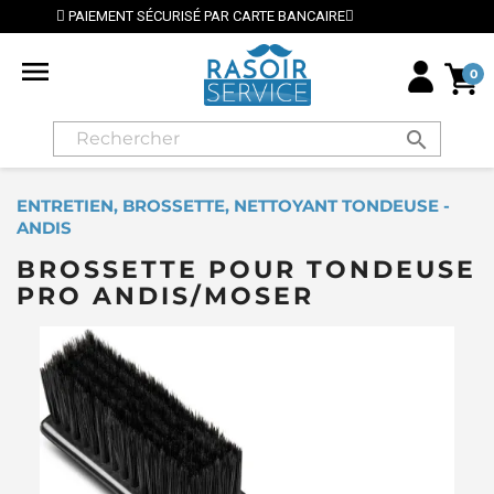
 BANCAIRE
⭐ LIVRAISON GRATUITE EN FRANCE MÉTROP

0
search
ENTRETIEN, BROSSETTE, NETTOYANT TONDEUSE -
ANDIS
BROSSETTE POUR TONDEUSE
PRO ANDIS/MOSER