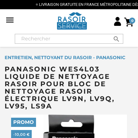
⭐ LIVRAISON GRATUITE EN FRANCE MÉTROPOLITAINE DÈS 70€ ⭐

0
search
ENTRETIEN, NETTOYANT DU RASOIR - PANASONIC
PANASONIC WES4L03
LIQUIDE DE NETTOYAGE
RASOIR POUR BLOC DE
NETTOYAGE RASOIR
ÉLECTRIQUE LV9N, LV9Q,
LV95, LS9A
PROMO
-10,00 €