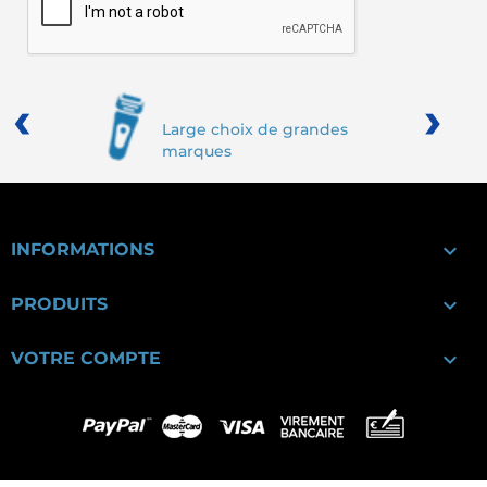
‹
›
Large choix de grandes
marques

INFORMATIONS

PRODUITS

VOTRE COMPTE