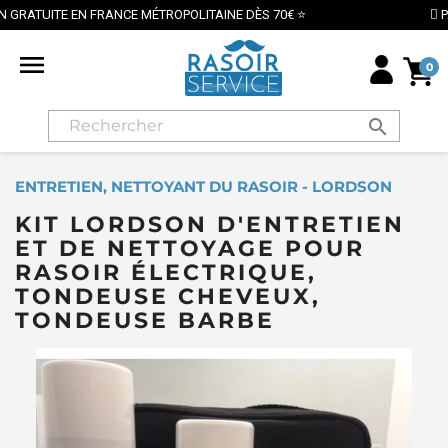
ITAINE DÈS 70€ ⭐
PAIEMENT SÉCURISÉ PAR CARTE B

0
search
ENTRETIEN, NETTOYANT DU RASOIR - LORDSON
KIT LORDSON D'ENTRETIEN
ET DE NETTOYAGE POUR
RASOIR ÉLECTRIQUE,
TONDEUSE CHEVEUX,
TONDEUSE BARBE