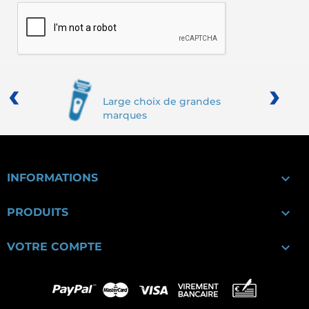
‹
›
Large choix de grandes
marques

INFORMATIONS

PRODUITS

VOTRE COMPTE