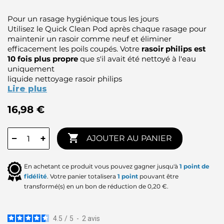
Pour un rasage hygiénique tous les jours
Utilisez le Quick Clean Pod après chaque rasage pour
maintenir un rasoir comme neuf et éliminer
efficacement les poils coupés. Votre
rasoir philips est
10 fois plus propre
que s'il avait été nettoyé à l'eau
uniquement
liquide nettoyage rasoir philips
Lire plus
16,98 €

−
+
AJOUTER AU PANIER
En achetant ce produit vous pouvez gagner jusqu'à
1
point de
fidélité
. Votre panier totalisera
1
point
pouvant être
transformé(s) en un bon de réduction de
0,20 €
.
4.5
/
5
-
2
avis