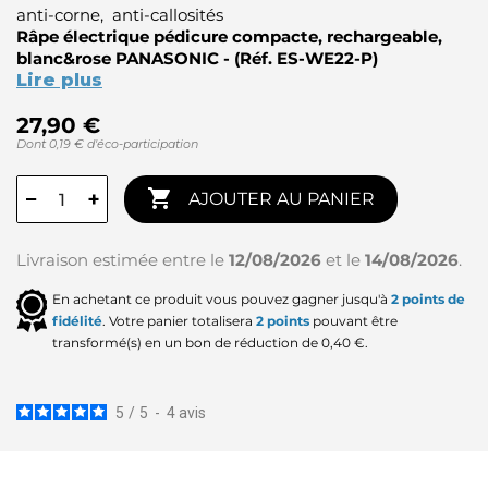
anti-corne, anti-callosités
Râpe électrique pédicure compacte, rechargeable,
blanc&rose PANASONIC - (Réf. ES-WE22-P)
Lire plus
27,90 €
Dont 0,19 € d'éco-participation

−
+
AJOUTER AU PANIER
Livraison estimée entre le
12/08/2026
et le
14/08/2026
.
En achetant ce produit vous pouvez gagner jusqu'à
2
points de
fidélité
. Votre panier totalisera
2
points
pouvant être
transformé(s) en un bon de réduction de
0,40 €
.
5
/
5
-
4
avis