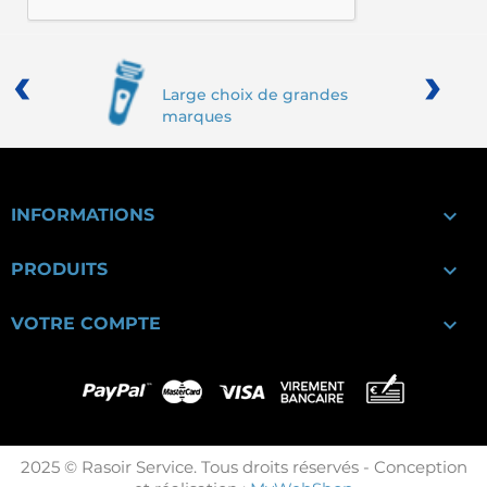
‹
›
Large choix de grandes
marques

INFORMATIONS

PRODUITS

VOTRE COMPTE
2025 © Rasoir Service. Tous droits réservés - Conception