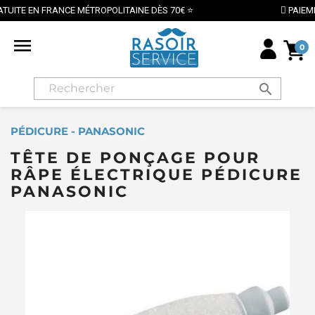
NCE MÉTROPOLITAINE DÈS 70€ ⭐
PAIEMENT SÉCURISÉ

0
search
PÉDICURE - PANASONIC
TÊTE DE PONÇAGE POUR
RÂPE ÉLECTRIQUE PÉDICURE
PANASONIC