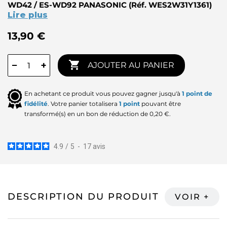
WD42 / ES-WD92 PANASONIC (Réf. WES2W31Y1361)
Lire plus
13,90 €

−
+
AJOUTER AU PANIER
En achetant ce produit vous pouvez gagner jusqu'à
1
point de
fidélité
. Votre panier totalisera
1
point
pouvant être
transformé(s) en un bon de réduction de
0,20 €
.
4.9
/
5
-
17
avis
DESCRIPTION DU PRODUIT