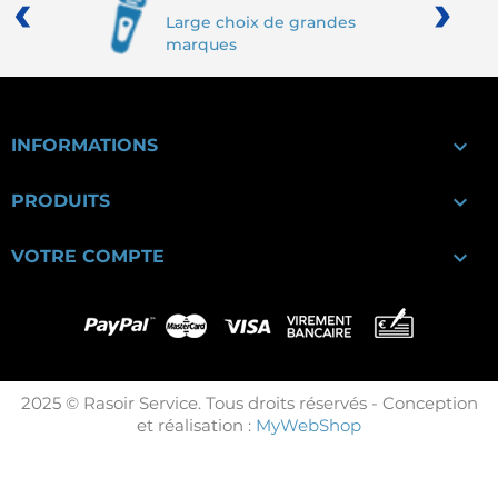
‹
›
Large choix de grandes
marques

INFORMATIONS

PRODUITS

VOTRE COMPTE
2025 © Rasoir Service. Tous droits réservés - Conception
et réalisation :
MyWebShop