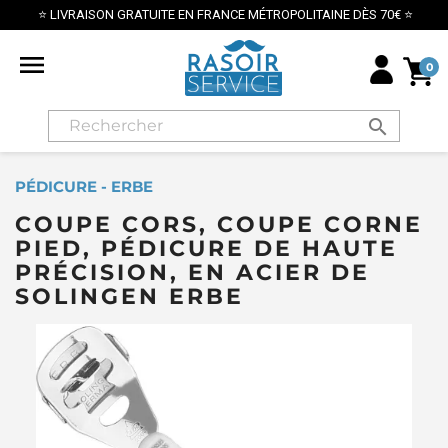
ON GRATUITE EN FRANCE MÉTROPOLITAINE DÈS 70€ ⭐

0
search
PÉDICURE - ERBE
COUPE CORS, COUPE CORNE
PIED, PÉDICURE DE HAUTE
PRÉCISION, EN ACIER DE
SOLINGEN ERBE