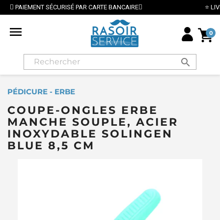
AR CARTE BANCAIRE
⭐ LIVRAISON GRATUITE EN FRANC

0
search
PÉDICURE - ERBE
COUPE-ONGLES ERBE
MANCHE SOUPLE, ACIER
INOXYDABLE SOLINGEN
BLUE 8,5 CM