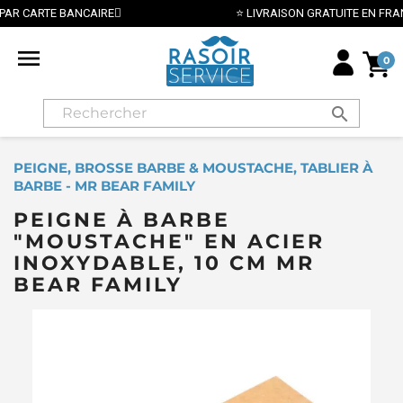
⭐ LIVRAISON GRATUITE EN FRANCE MÉTROPOLITAINE DÈS 70€ ⭐

0
search
PEIGNE, BROSSE BARBE & MOUSTACHE, TABLIER À
BARBE - MR BEAR FAMILY
PEIGNE À BARBE
"MOUSTACHE" EN ACIER
INOXYDABLE, 10 CM MR
BEAR FAMILY