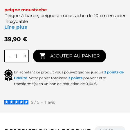
peigne moustache
Peigne à barbe, peigne à moustache de 10 cm en acier
inoxydable
Lire plus
39,90 €

−
+
AJOUTER AU PANIER
En achetant ce produit vous pouvez gagner jusqu'à
3
points de
fidélité
. Votre panier totalisera
3
points
pouvant être
transformé(s) en un bon de réduction de
0,60 €
.
5
/
5
-
1
avis