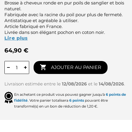
Brosse à cheveux ronde en pur poils de sanglier et bois
naturel.
Fabriquée avec la racine du poil pour plus de fermeté.
Antistatique et agréable à utiliser.
Article fabriqué en France.
Livrée dans son élégant pochon en coton noir.
Lire plus
64,90 €

−
+
AJOUTER AU PANIER
Livraison estimée entre le
12/08/2026
et le
14/08/2026
.
En achetant ce produit vous pouvez gagner jusqu'à
6
points de
fidélité
. Votre panier totalisera
6
points
pouvant être
transformé(s) en un bon de réduction de
1,20 €
.