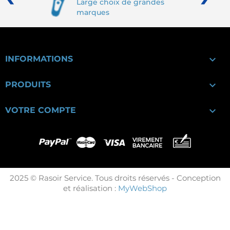
Large choix de grandes
marques

INFORMATIONS

PRODUITS

VOTRE COMPTE
2025 © Rasoir Service. Tous droits réservés - Conception
et réalisation :
MyWebShop