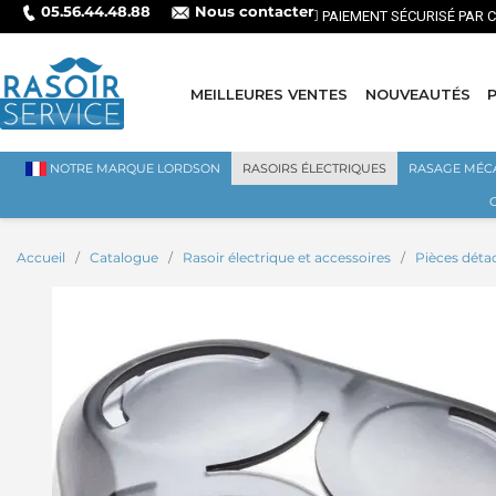
05.56.44.48.88
Nous contacter
MEILLEURES VENTES
NOUVEAUTÉS
NOTRE MARQUE LORDSON
RASOIRS ÉLECTRIQUES
RASAGE MÉC
Accueil
Catalogue
Rasoir électrique et accessoires
Pièces déta