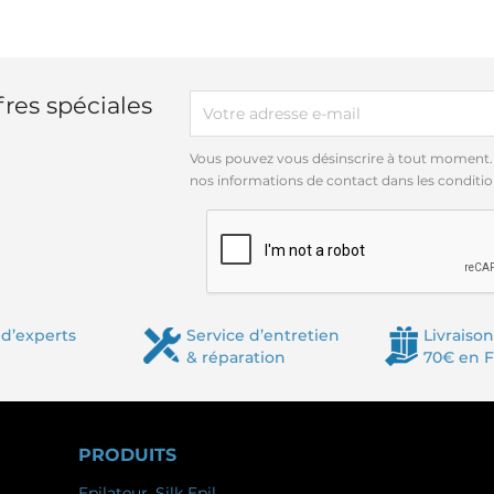
res spéciales
Vous pouvez vous désinscrire à tout moment.
nos informations de contact dans les conditions
d’experts
Service d’entretien
Livraison
& réparation
70€ en 
PRODUITS
Epilateur, Silk Epil