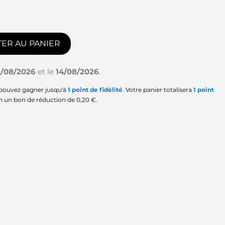
ER AU PANIER
2/08/2026
et le
14/08/2026
.
 pouvez gagner jusqu'à
1
point de fidélité
. Votre panier totalisera
1
point
en un bon de réduction de
0,20 €
.