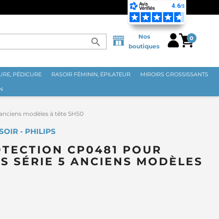
 EN FRANCE MÉTROPOLITAINE DÈS 70€ ⭐
Nos
0
search
boutiques
RE, PÉDICURE
RASOIR FÉMININ, ÉPILATEUR
MIROIRS GROSSISSANTS
N
 anciens modèles à tête SH50
OIR - PHILIPS
OTECTION CP0481 POUR
PS SÉRIE 5 ANCIENS MODÈLES