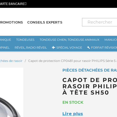
⭐ LIVRAISON GRATUITE
PROMOTIONS
CONSEILS EXPERTS
ANIQUE
TONDEUSES
TONDEUSE CHIEN, TONDEUSE ANIMAUX
MANUCU
OPINEL
RÉVEIL, RADIO RÉVEIL
SPÉCIAL VOYAGE
FORFAIT RÉVISIO
chées de rasoir
Capot de protection CP0481 pour rasoir PHILIPS Série 5
PIÈCES DÉTACHÉES DE RAS
CAPOT DE PR
RASOIR PHILI
À TÊTE SH50
EN STOCK
Lire plus