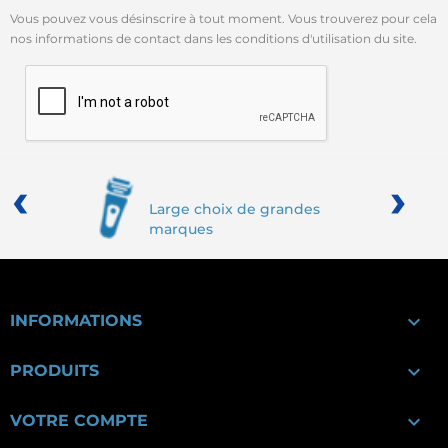
Vous pouvez vous désinscrire à tout moment. Vous trouverez pour cela
nos informations de contact dans les conditions d'utilisation du site.
‹
›
Large choix de grandes
marques

INFORMATIONS

PRODUITS

VOTRE COMPTE