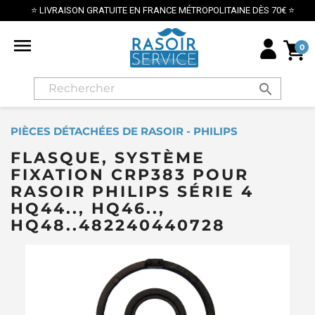
⭐ LIVRAISON GRATUITE EN FRANCE MÉTROPOLITAINE DÈS 70€ ⭐

0
search
PIÈCES DÉTACHÉES DE RASOIR - PHILIPS
FLASQUE, SYSTÈME
FIXATION CRP383 POUR
RASOIR PHILIPS SÉRIE 4
HQ44.., HQ46..,
HQ48..482240440728