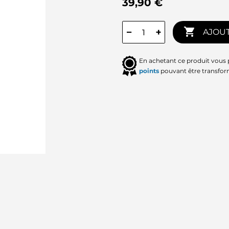
39,90 €

−
+
AJOUT
En achetant ce produit vous
points
pouvant être transfor