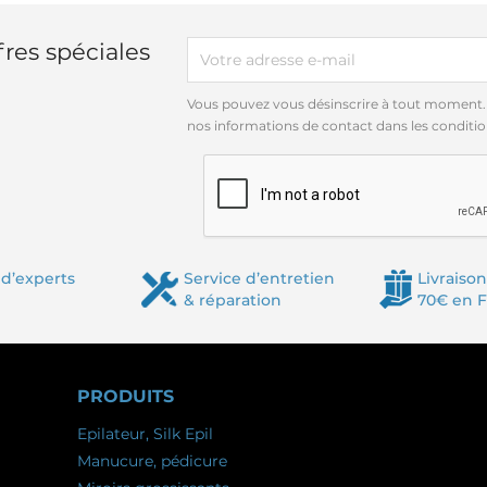
res spéciales
Vous pouvez vous désinscrire à tout moment.
nos informations de contact dans les conditions
d’experts
Service d’entretien
Livraison
& réparation
70€ en 
PRODUITS
Epilateur, Silk Epil
Manucure, pédicure