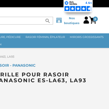
TUITE EN FRANCE MÉTROPOLITAINE DÈS 70€ ⭐
Nos
0
search
boutiques
RE, PÉDICURE
RASOIR FÉMININ, ÉPILATEUR
MIROIRS GROSSISSANTS
N
LA63, LA93
SOIR - PANASONIC
RILLE POUR RASOIR
ANASONIC ES-LA63, LA93