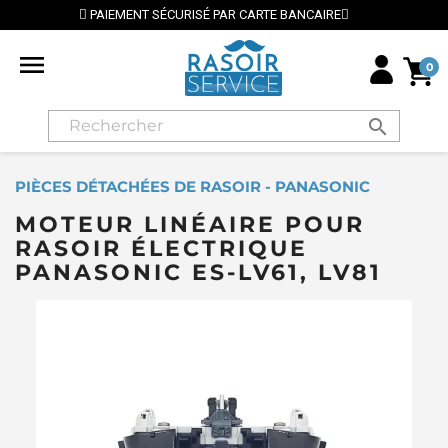
AIEMENT SÉCURISÉ PAR CARTE BANCAIRE
⭐ LIVRAISO

0
search
PIÈCES DÉTACHÉES DE RASOIR - PANASONIC
MOTEUR LINÉAIRE POUR
RASOIR ÉLECTRIQUE
PANASONIC ES-LV61, LV81