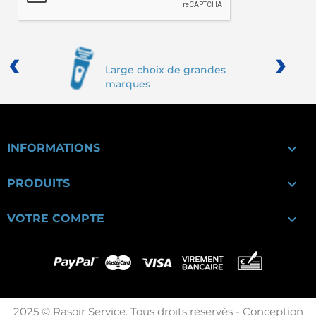
‹
›
Large choix de grandes
marques

INFORMATIONS

PRODUITS

VOTRE COMPTE
2025 © Rasoir Service. Tous droits réservés - Conception