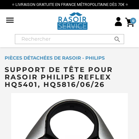
⭐ LIVRAISON GRATUITE EN FRANCE MÉTROPOLITAINE DÈS 70€ ⭐

0
search
PIÈCES DÉTACHÉES DE RASOIR - PHILIPS
SUPPORT DE TÊTE POUR
RASOIR PHILIPS REFLEX
HQ5401, HQ5816/06/26