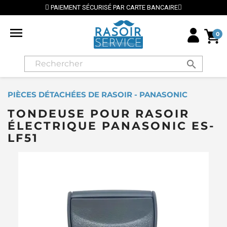
PAIEMENT SÉCURISÉ PAR CARTE BANCAIRE

0
search
PIÈCES DÉTACHÉES DE RASOIR - PANASONIC
TONDEUSE POUR RASOIR
ÉLECTRIQUE PANASONIC ES-
LF51