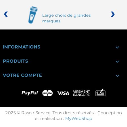
‹
›
Large choix de grandes
marques

INFORMATIONS

PRODUITS

VOTRE COMPTE
2025 © Rasoir Service. Tous droits réservés - Conception
et réalisation :
MyWebShop