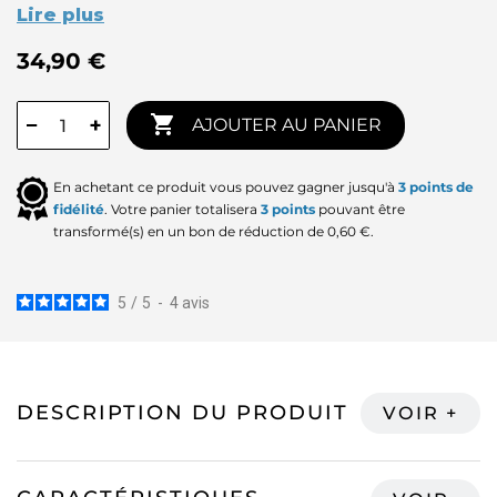
Lire plus
34,90 €

−
+
AJOUTER AU PANIER
En achetant ce produit vous pouvez gagner jusqu'à
3
points de
fidélité
. Votre panier totalisera
3
points
pouvant être
transformé(s) en un bon de réduction de
0,60 €
.
5
/
5
-
4
avis
DESCRIPTION DU PRODUIT