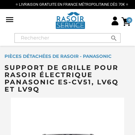
⭐ LIVRAISON GRATUITE EN FRANCE MÉTROPOLITAINE DÈS 70€ ⭐

0
search
PIÈCES DÉTACHÉES DE RASOIR - PANASONIC
SUPPORT DE GRILLE POUR
RASOIR ÉLECTRIQUE
PANASONIC ES-CV51, LV6Q
ET LV9Q