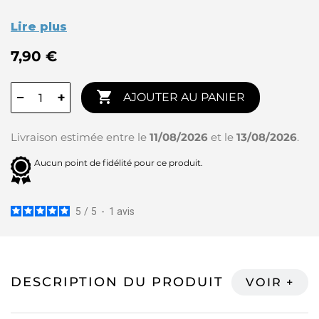
Lire plus
7,90 €

−
+
AJOUTER AU PANIER
Livraison estimée entre le
11/08/2026
et le
13/08/2026
.
Aucun point de fidélité pour ce produit.
5
/
5
-
1
avis
DESCRIPTION DU PRODUIT