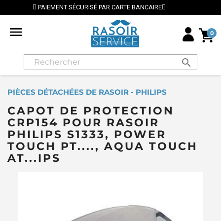
MENT SÉCURISÉ PAR CARTE BANCAIRE
⭐ LIVRAISON G

0
search
PIÈCES DÉTACHÉES DE RASOIR - PHILIPS
CAPOT DE PROTECTION
CRP154 POUR RASOIR
PHILIPS S1333, POWER
TOUCH PT...., AQUA TOUCH
AT...IPS