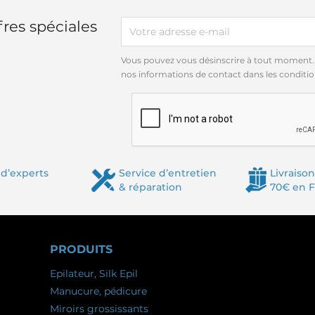
res spéciales
Vous pouvez vous désinscrire à tout moment.
nos informations de contact dans les conditions
d’experts
Service d’entretien
Livraison
& réparation
70€ en 
PRODUITS
Epilateur, Silk Epil
Manucure, pédicure
Miroirs grossissants