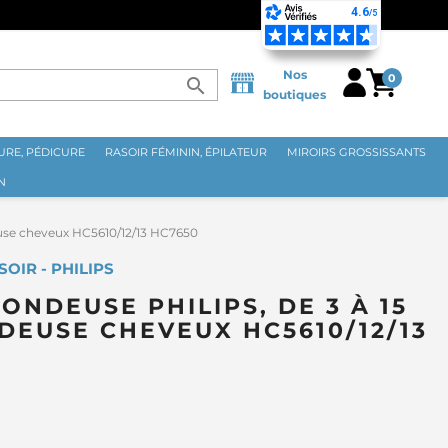
⭐ LIVRAISON GRATUITE EN
Nos
0
search
boutiques
RE, PÉDICURE
RASOIR FÉMININ, ÉPILATEUR
MIROIRS GROSSISSANTS
N
use cheveux HC5610/12/13 HC7650
OIR - PHILIPS
ONDEUSE PHILIPS, DE 3 À 15
EUSE CHEVEUX HC5610/12/13