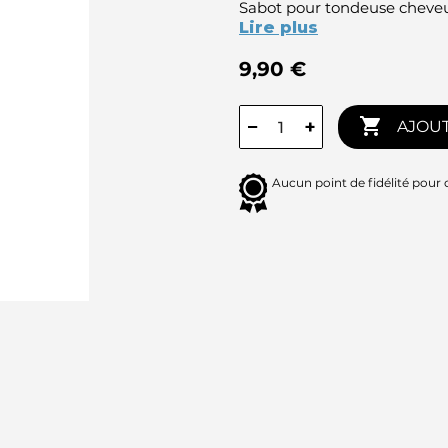
Sabot pour tondeuse cheveu
Lire plus
9,90 €

−
+
AJOUT
Aucun point de fidélité pour 