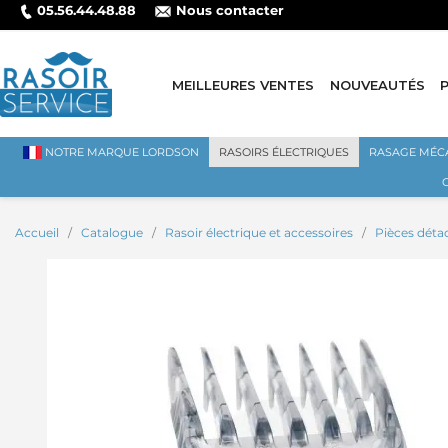
05.56.44.48.88
Nous contacter
ISÉ PAR CARTE BANCAIRE
MEILLEURES VENTES
NOUVEAUTÉS
NOTRE MARQUE LORDSON
RASOIRS ÉLECTRIQUES
RASAGE MÉC
Accueil
Catalogue
Rasoir électrique et accessoires
Pièces déta