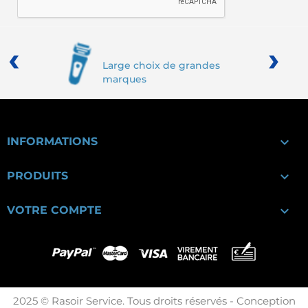
‹
›
Large choix de grandes
marques

INFORMATIONS

PRODUITS

VOTRE COMPTE
2025 © Rasoir Service. Tous droits réservés - Conception