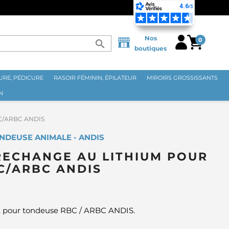
⭐ LIVRAISON GRATUITE EN 
Nos
0
search
boutiques
RE, PÉDICURE
RASOIR FÉMININ, ÉPILATEUR
MIROIRS GROSSISSANTS
N
RBC/ARBC ANDIS
NDEUSE ANIMALE - ANDIS
RECHANGE AU LITHIUM POUR
C/ARBC ANDIS
e, pour tondeuse RBC / ARBC ANDIS.