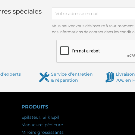
res spéciales
Vous pouvez vous désinscrire à tout moment.
nos informations de contact dans les conditions
d’experts
Service d’entretien
Livraison
& réparation
70€ en 
PRODUITS
Epilateur, Silk Epil
Manucure, pédicure
Miroirs grossissants