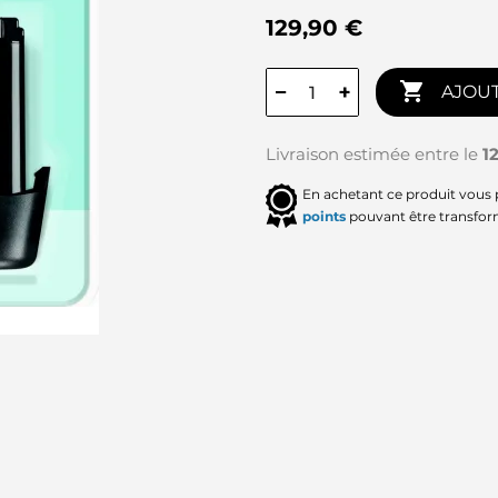
129,90 €

−
+
AJOUT
Livraison estimée entre le
1
En achetant ce produit vous
points
pouvant être transfor