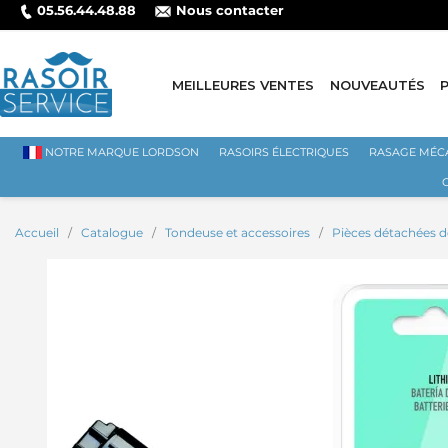
05.56.44.48.88
Nous contacter
SÉ PAR CARTE BANCAIRE
MEILLEURES VENTES
NOUVEAUTÉS
NOTRE MARQUE LORDSON
RASOIRS ÉLECTRIQUES
RASAGE MÉC
Accueil
Catalogue
Tondeuse et accessoires
Pièces détachées 