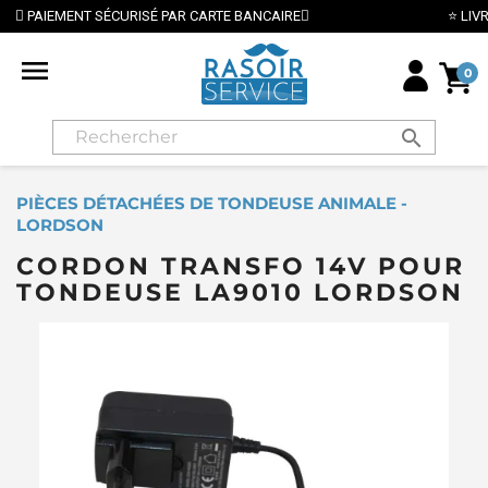
URISÉ PAR CARTE BANCAIRE
⭐ LIVRAISON GRATUITE 

0
search
PIÈCES DÉTACHÉES DE TONDEUSE ANIMALE -
LORDSON
CORDON TRANSFO 14V POUR
TONDEUSE LA9010 LORDSON