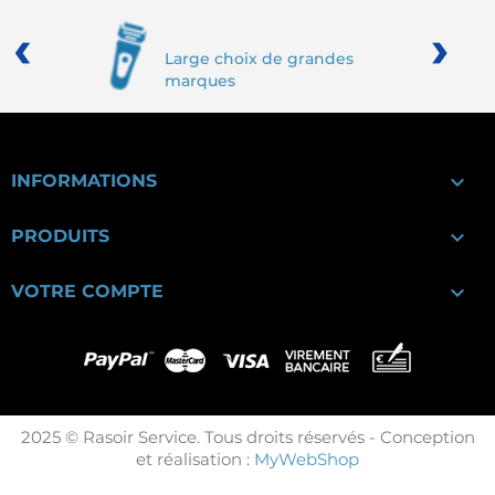
‹
›
Large choix de grandes
marques

INFORMATIONS

PRODUITS

VOTRE COMPTE
2025 © Rasoir Service. Tous droits réservés - Conception
et réalisation :
MyWebShop