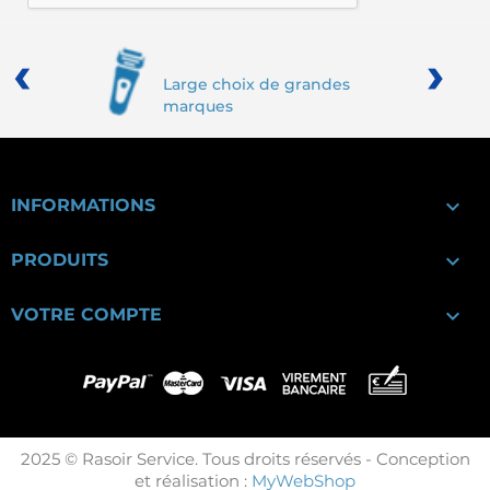
‹
›
Large choix de grandes
marques

INFORMATIONS

PRODUITS

VOTRE COMPTE
2025 © Rasoir Service. Tous droits réservés - Conception
et réalisation :
MyWebShop