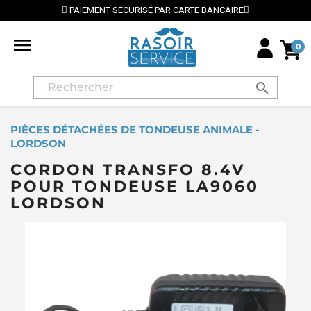
PAIEMENT SÉCURISÉ PAR CARTE BANCAIRE

0
search
PIÈCES DÉTACHÉES DE TONDEUSE ANIMALE -
LORDSON
CORDON TRANSFO 8.4V
POUR TONDEUSE LA9060
LORDSON