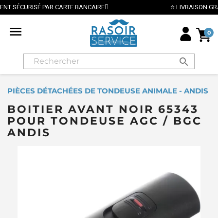
 PAR CARTE BANCAIRE
⭐ LIVRAISON GRATUITE EN FRA

0
search
PIÈCES DÉTACHÉES DE TONDEUSE ANIMALE - ANDIS
BOITIER AVANT NOIR 65343
POUR TONDEUSE AGC / BGC
ANDIS