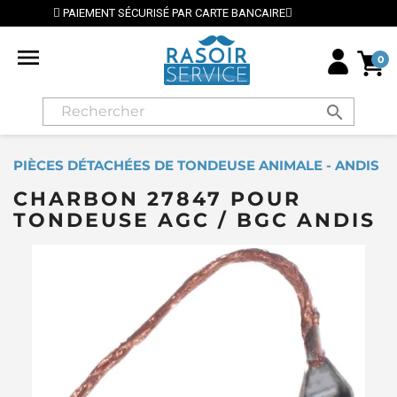
EMENT SÉCURISÉ PAR CARTE BANCAIRE
⭐ LIVRAISON 

0
search
PIÈCES DÉTACHÉES DE TONDEUSE ANIMALE - ANDIS
CHARBON 27847 POUR
TONDEUSE AGC / BGC ANDIS