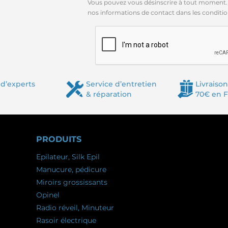
Vous pouvez vous désinscrire à tout moment.
nos informations de contact dans les conditions
d’experts
Service d’entretien
Livraison
& réparation
70€ en 
PRODUITS
Epilateur, Silk Epil
Manucure, pédicure
Miroirs grossissants
Opinel
Radio réveil, Minuteur
Rasoir électrique