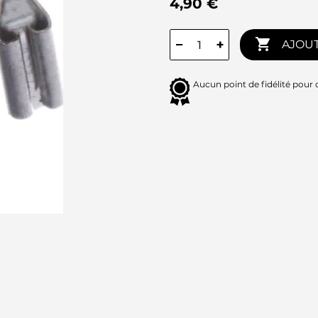
4,90 €

−
+
AJOUT
Aucun point de fidélité pour 