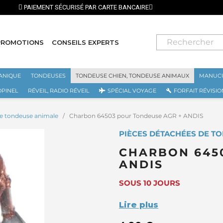
PROMOTIONS
CONSEILS EXPERTS
ANIQUE
TONDEUSES
TONDEUSE CHIEN, TONDEUSE ANIMAUX
MANUCU
OPINEL
RÉVEIL, RADIO RÉVEIL
SPÉCIAL VOYAGE
FORFAIT RÉVISIO
de tondeuse animale
Charbon 64503 pour Tondeuse AGR + ANDIS
PIÈCES DÉTACHÉES DE TO
CHARBON 645
ANDIS
SOUS 10 JOURS
Lire plus