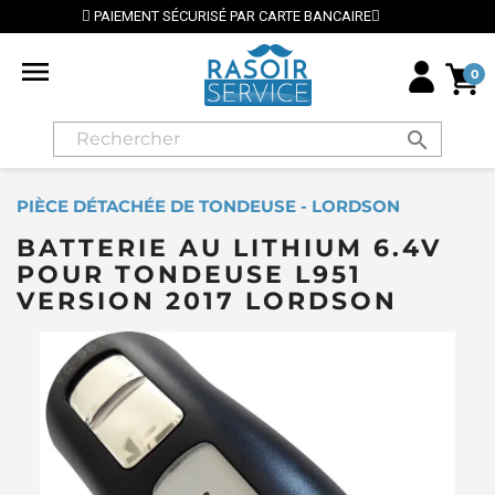
PAIEMENT SÉCURISÉ PAR CARTE BANCAIRE
⭐ LIVRAI

0
search
PIÈCE DÉTACHÉE DE TONDEUSE - LORDSON
BATTERIE AU LITHIUM 6.4V
POUR TONDEUSE L951
VERSION 2017 LORDSON