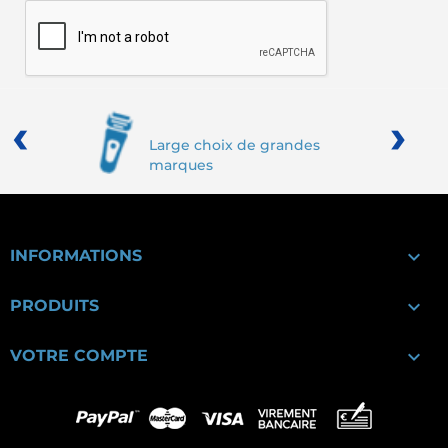
‹
›
Large choix de grandes
marques

INFORMATIONS

PRODUITS

VOTRE COMPTE