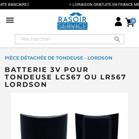
E
⭐ LIVRAISON GRATUITE EN FRANCE MÉTROPOLITAINE

0
search
PIÈCE DÉTACHÉE DE TONDEUSE - LORDSON
BATTERIE 3V POUR
TONDEUSE LC567 OU LR567
LORDSON