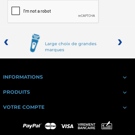
‹
›
Large choix de grandes
marques

INFORMATIONS

PRODUITS

VOTRE COMPTE