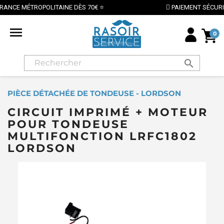
€ ⭐
PAIEMENT SÉCURISÉ PAR CARTE BANCAIRE

0
search
PIÈCE DÉTACHÉE DE TONDEUSE - LORDSON
CIRCUIT IMPRIMÉ + MOTEUR
POUR TONDEUSE
MULTIFONCTION LRFC1802
LORDSON