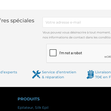
res spéciales
Vous pouvez vous désinscrire à tout moment.
nos informations de contact dans les conditions
d’experts
Service d’entretien
Livraison
& réparation
70€ en 
PRODUITS
Epilateur, Silk Epil