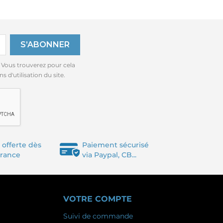
 Vous trouverez pour cela
 d'utilisation du site.
 offerte dès
Paiement sécurisé
France
via Paypal, CB...
VOTRE COMPTE
Suivi de commande