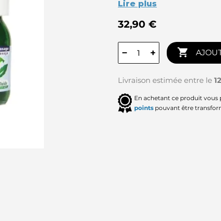
Lire plus
32,90 €

−
+
AJOUT
Livraison estimée entre le
1
En achetant ce produit vous
points
pouvant être transfor