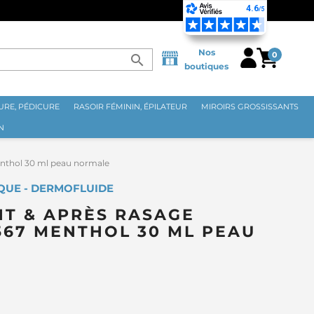
Nos
0
search
boutiques
RE, PÉDICURE
RASOIR FÉMININ, ÉPILATEUR
MIROIRS GROSSISSANTS
N
enthol 30 ml peau normale
QUE - DERMOFLUIDE
NT & APRÈS RASAGE
67 MENTHOL 30 ML PEAU