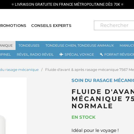
IVRAISON GRATUITE EN FRANCE MÉTROPOLITAINE DÈS 70€ ⭐
PROMOTIONS
CONSEILS EXPERTS
ANIQUE
TONDEUSES
TONDEUSE CHIEN, TONDEUSE ANIMAUX
MANUCU
OPINEL
RÉVEIL, RADIO RÉVEIL
SPÉCIAL VOYAGE
FORFAIT RÉVISIO
 du rasage mécanique
Fluide d'avant & après rasage mécanique 7567 M
SOIN DU RASAGE MÉCANI
FLUIDE D'AVA
MÉCANIQUE 75
NORMALE
EN STOCK
Idéal pour le voyage !