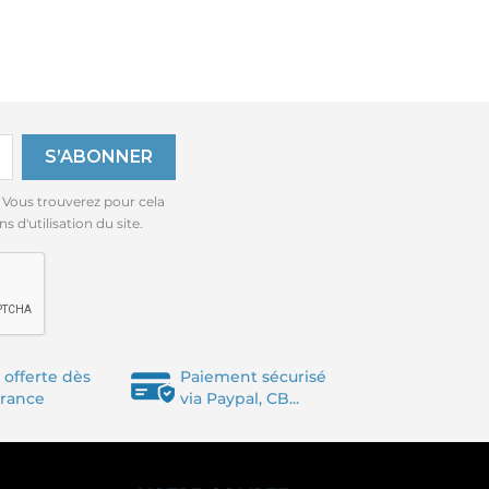
 Vous trouverez pour cela
 d'utilisation du site.
 offerte dès
Paiement sécurisé
France
via Paypal, CB...