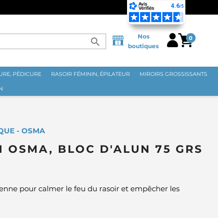
RANCE MÉTROPOLITAINE DÈS 70€ ⭐
Nos
0
search
boutiques
RE, PÉDICURE
RASOIR FÉMININ, ÉPILATEUR
MIROIRS GROSSISSANTS
N
QUE - OSMA
N OSMA, BLOC D'ALUN 75 GRS
ienne pour calmer le feu du rasoir et empêcher les