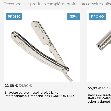
Découvrez les produits complémentaires : accessoires, pièc
PROMO
-35%
PROMO
22,69 €
34,90 €
55,92 €
69,9
Shavette barbier , rasoir droit à lame
Rasoir de sureté
interchangeable, manche inox LORDSON L31R
PARKER VARGR, e
selon la dureté