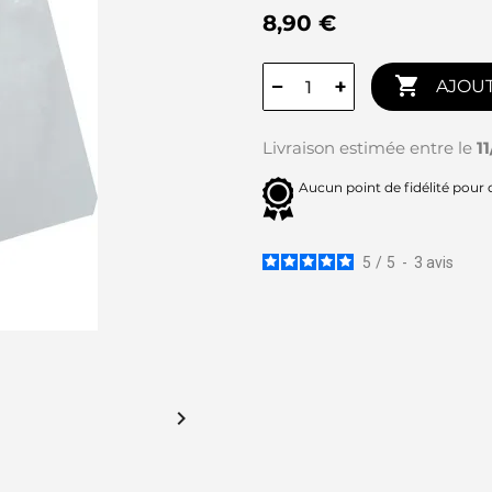
8,90 €

−
+
AJOUT
Livraison estimée entre le
1
Aucun point de fidélité pour 
5
/
5
-
3
avis
