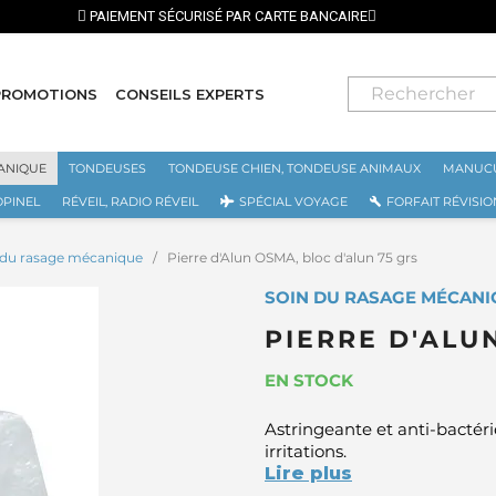
⭐ LIVRAISON GRATUITE EN F
PROMOTIONS
CONSEILS EXPERTS
ANIQUE
TONDEUSES
TONDEUSE CHIEN, TONDEUSE ANIMAUX
MANUCU
OPINEL
RÉVEIL, RADIO RÉVEIL
SPÉCIAL VOYAGE
FORFAIT RÉVISIO
 du rasage mécanique
Pierre d'Alun OSMA, bloc d'alun 75 grs
SOIN DU RASAGE MÉCANI
PIERRE D'ALU
EN STOCK
Astringeante et anti-bactér
irritations.
Lire plus