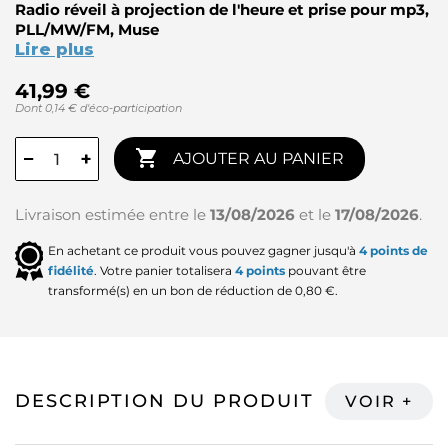
Radio réveil à projection de l'heure et prise pour mp3,
PLL/MW/FM, Muse
Lire plus
41,99 €
Dont 0,14 € d'éco-participation

−
+
AJOUTER AU PANIER
Livraison estimée entre le
13/08/2026
et le
17/08/2026
.
En achetant ce produit vous pouvez gagner jusqu'à
4
points de
fidélité
. Votre panier totalisera
4
points
pouvant être
transformé(s) en un bon de réduction de
0,80 €
.
DESCRIPTION DU PRODUIT