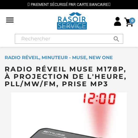
PAIEMENT SÉCURISÉ PAR CARTE BANCAIRE

0
search
RADIO RÉVEIL, MINUTEUR - MUSE, NEW ONE
RADIO RÉVEIL MUSE M178P,
À PROJECTION DE L'HEURE,
PLL/MW/FM, PRISE MP3