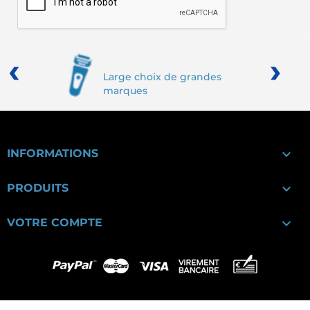
‹
›
Large choix de grandes
marques

INFORMATIONS

PRODUITS

VOTRE COMPTE