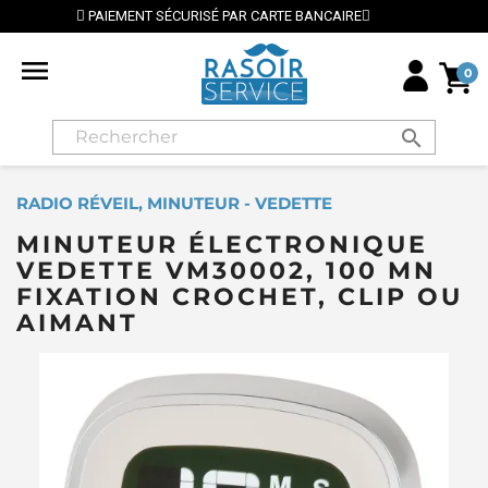
AIEMENT SÉCURISÉ PAR CARTE BANCAIRE
⭐ LIVRAISO

0
search
RADIO RÉVEIL, MINUTEUR - VEDETTE
MINUTEUR ÉLECTRONIQUE
VEDETTE VM30002, 100 MN
FIXATION CROCHET, CLIP OU
AIMANT